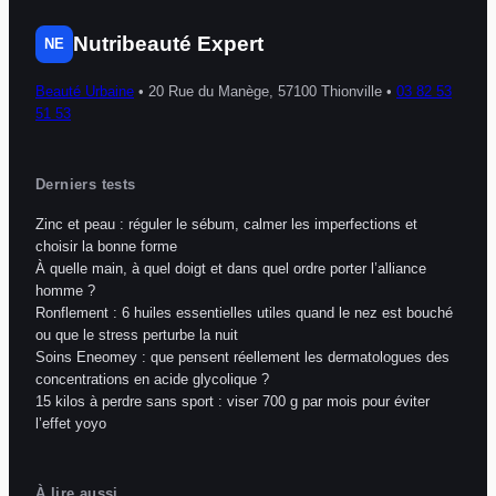
Nutribeauté Expert
NE
Beauté Urbaine
•
20 Rue du Manège, 57100 Thionville
•
03 82 53
51 53
Derniers tests
Zinc et peau : réguler le sébum, calmer les imperfections et
choisir la bonne forme
À quelle main, à quel doigt et dans quel ordre porter l’alliance
homme ?
Ronflement : 6 huiles essentielles utiles quand le nez est bouché
ou que le stress perturbe la nuit
Soins Eneomey : que pensent réellement les dermatologues des
concentrations en acide glycolique ?
15 kilos à perdre sans sport : viser 700 g par mois pour éviter
l’effet yoyo
À lire aussi