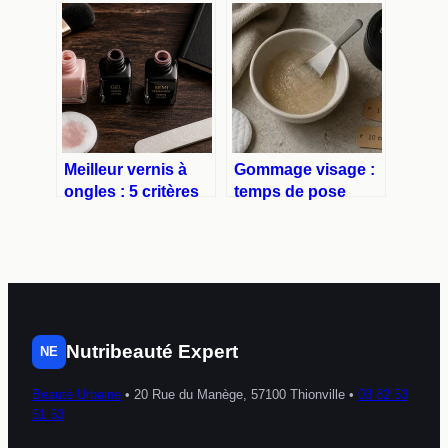
votre type pour un
intime : 4 actifs de
plan d’action
pharmacie pour
efficace
unifier sans risque
Meilleur vernis à
Gommage visage :
ongles : 5 critères
temps de pose
de sélection et les
idéal et 3 règles de
ingrédients à éviter
sécurité pour une
peau saine
Nutribeauté Expert
NE
Beauté Urbaine
•
20 Rue du Manège, 57100 Thionville
•
03 82 53
51 53