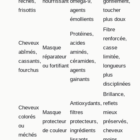
rêches,
nourrissant
oméga-9,
gonflement,
frisottis
agents
toucher
émollients
plus doux
Fibre
Protéines,
renforcée,
Cheveux
acides
Masque
casse
abîmés,
aminés,
réparateur
limitée,
cassants,
céramides,
ou fortifiant
longueurs
fourchus
agents
plus
gainants
disciplinées
Brillance,
Antioxydants,
reflets
Cheveux
Masque
filtres
mieux
colorés
protecteur
protecteurs,
préservés,
ou
de couleur
ingrédients
cheveux
méchés
lissants
moins