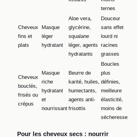
ternes
Aloe vera,
Douceur
Cheveux
Masque
glycérine,
sans effet
fins et
léger
squalane
lourd ni
plats
hydratant
léger, agents
racines
hydratants
grasses
Boucles
Masque
Beurre de
plus
Cheveux
riche
karité, huiles,
définies,
bouclés,
hydratant
humectants,
meilleure
frisés ou
et
agents anti-
élasticité,
crépus
nourrissant
frisottis
moins de
sécheresse
Pour les cheveux secs : nourrir