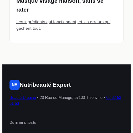
Masque visage maison, sans se
rater
Les ingrédients qui fonctionnent, et les erreurs qui
gâchent tout.
Nutribeauté Expert
NE
Beauté Urbaine
•
20 Rue du Manège, 57100 Thionville
•
03 82 53
51 53
Derniers tests