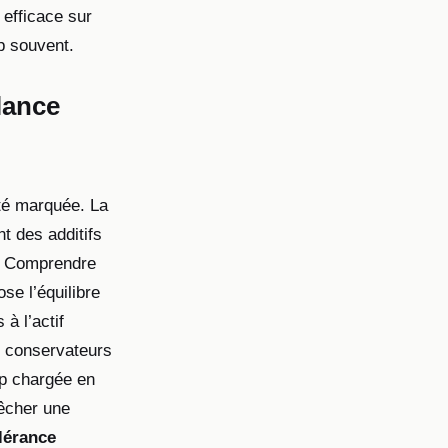
efficace sur
p souvent.
lance
ité marquée. La
nt des additifs
e. Comprendre
ose l’équilibre
à l’actif
s conservateurs
rop chargée en
pêcher une
lérance