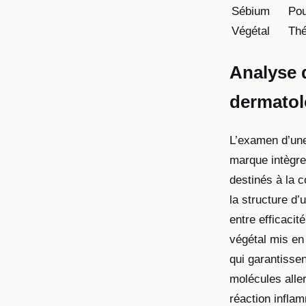
Sébium
Pou
Végétal
Thé
Analyse d
dermatol
L’examen d’une
marque intègre 
destinés à la 
la structure d’
entre efficacit
végétal mis en
qui garantissen
molécules alle
réaction inflam