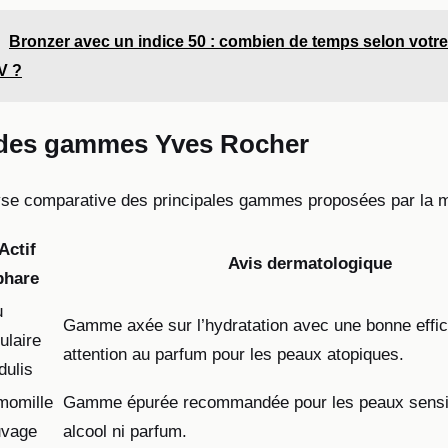
Bronzer avec un indice 50 : combien de temps selon votr
UV ?
 des gammes Yves Rocher
yse comparative des principales gammes proposées par la 
Actif
Avis dermatologique
phare
u
Gamme axée sur l’hydratation avec une bonne effic
lulaire
attention au parfum pour les peaux atopiques.
dulis
momille
Gamme épurée recommandée pour les peaux sensi
uvage
alcool ni parfum.