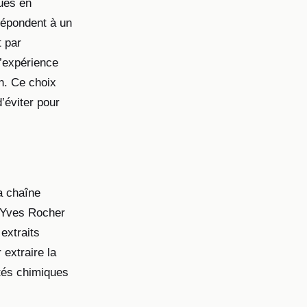
ues en
répondent à un
t par
l’expérience
on. Ce choix
’éviter pour
la chaîne
, Yves Rocher
extraits
 extraire la
etés chimiques