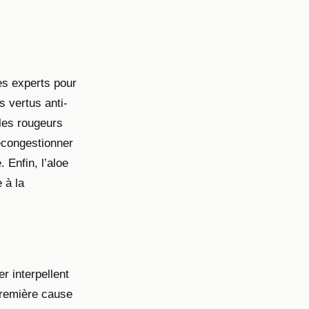
es experts pour
 vertus anti-
 les rougeurs
décongestionner
 Enfin, l’aloe
 à la
 interpellent
première cause