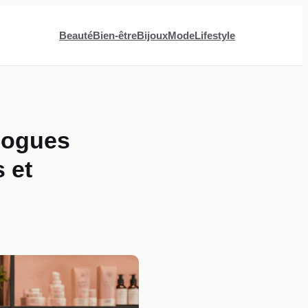
Beauté
Bien-être
Bijoux
Mode
Lifestyle
ologues
 et