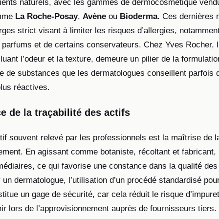
dients naturels, avec les gammes de dermocosmétique vend
omme
La Roche-Posay
,
Avène
ou
Bioderma
. Ces dernières 
ges strict visant à limiter les risques d’allergies, notammen
s parfums et de certains conservateurs. Chez Yves Rocher, 
cluant l’odeur et la texture, demeure un pilier de la formulati
ge de substances que les dermatologues conseillent parfois d
lus réactives.
 de la traçabilité des actifs
if souvent relevé par les professionnels est la maîtrise de 
ement. En agissant comme botaniste, récoltant et fabricant
rmédiaires, ce qui favorise une constance dans la qualité des 
un dermatologue, l’utilisation d’un procédé standardisé pour
titue un gage de sécurité, car cela réduit le risque d’impur
ir lors de l’approvisionnement auprès de fournisseurs tiers.