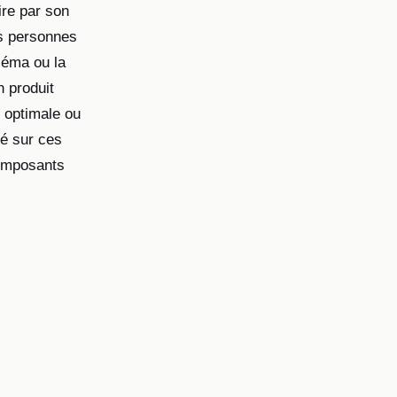
ire par son
es personnes
zéma ou la
 produit
e optimale ou
é sur ces
composants