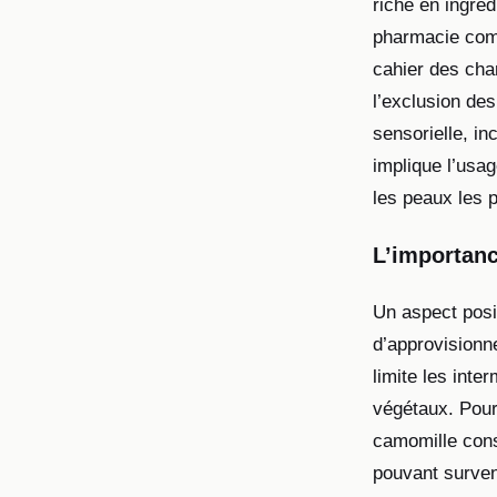
riche en ingré
pharmacie c
cahier des char
l’exclusion de
sensorielle, in
implique l’usa
les peaux les p
L’importance
Un aspect posit
d’approvisionn
limite les inte
végétaux. Pour 
camomille cons
pouvant surven