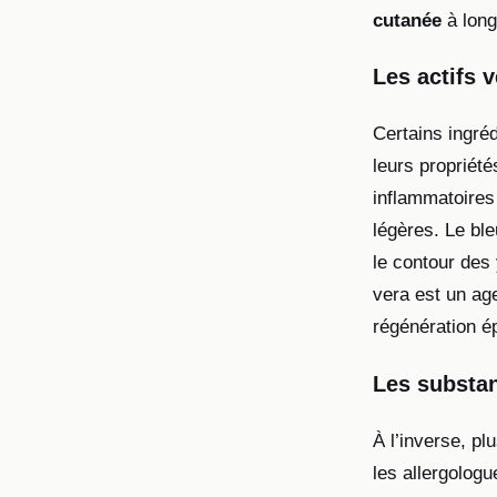
cutanée
à long
Les actifs 
Certains ingré
leurs propriét
inflammatoires 
légères. Le bl
le contour des 
vera est un age
régénération é
Les substan
À l’inverse, p
les allergolog