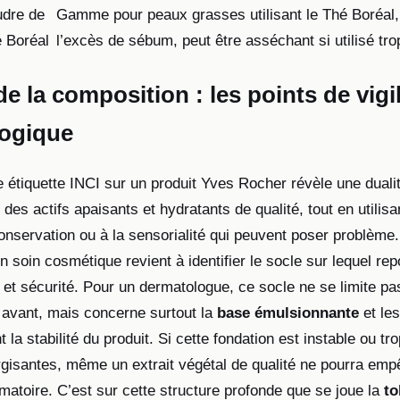
dre de
Gamme pour peaux grasses utilisant le Thé Boréal, 
 Boréal
l’excès de sébum, peut être asséchant si utilisé tro
e la composition : les points de vigi
ogique
 étiquette INCI sur un produit Yves Rocher révèle une dual
des actifs apaisants et hydratants de qualité, tout en utilisa
conservation ou à la sensorialité qui peuvent poser problèm
un soin cosmétique revient à identifier le socle sur lequel rep
é et sécurité. Pour un dermatologue, ce socle ne se limite pas 
 avant, mais concerne surtout la
base émulsionnante
et le
t la stabilité du produit. Si cette fondation est instable ou t
rgisantes, même un extrait végétal de qualité ne pourra em
matoire. C’est sur cette structure profonde que se joue la
to