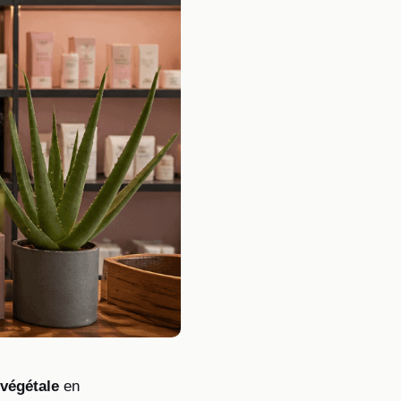
végétale
en