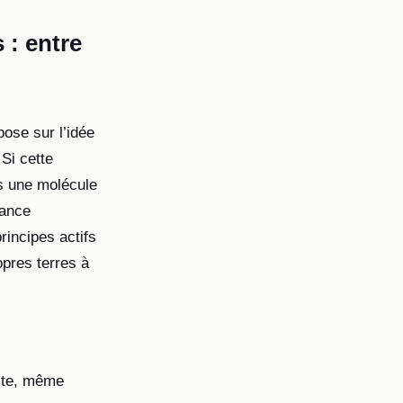
 : entre
ose sur l’idée
Si cette
as une molécule
tance
rincipes actifs
opres terres à
iste, même