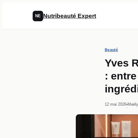
Nutribeauté Expert
NE
Beauté
Yves R
: entr
ingrédi
12 mai 2026
Maëly
·