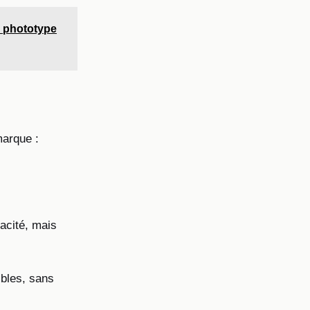
e phototype
marque :
acité, mais
bles, sans