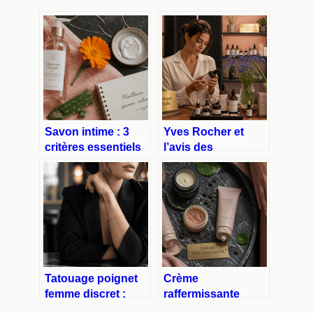
Savon intime : 3
Yves Rocher et
critères essentiels
l’avis des
pour protéger votre
dermatologues :
flore et éviter les
entre actifs
irritations
végétaux
performants et
ingrédients à
surveiller
Tatouage poignet
Crème
femme discret :
raffermissante
comment choisir,
corps : 4 actifs