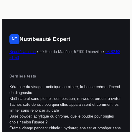
réussir et entretenir
incontournables et
votre bijou de peau
la méthode de
?
massage pour un
galbe visible
Nutribeauté Expert
NE
Beauté Urbaine
•
20 Rue du Manège, 57100 Thionville
•
03 82 53
51 53
Derniers tests
Kératose du visage : actinique ou pilaire, la bonne crème dépend
du diagnostic
Khôl naturel sans plomb : composition, mirwed et erreurs à éviter
Taches café dents : pourquoi elles apparaissent et comment les
limiter sans renoncer au café
Base powder, acrylique ou chrome, quelle poudre pour ongles
choisir selon l’usage ?
Crème visage pendant chimio : hydrater, apaiser et protéger sans