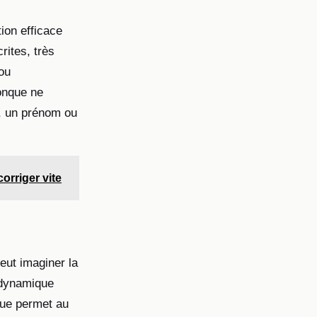
tion efficace
rites, très
ou
conque ne
r, un prénom ou
orriger vite
eut imaginer la
e dynamique
que permet au