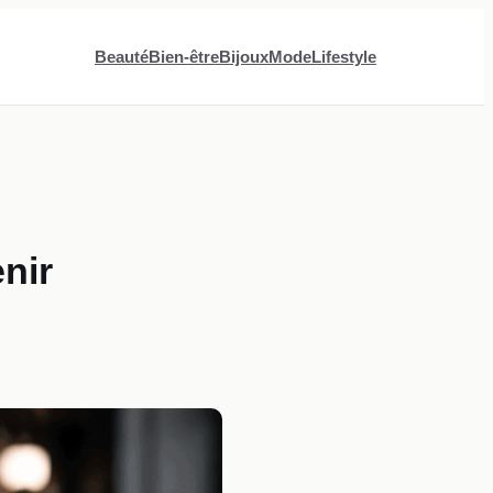
Beauté
Bien-être
Bijoux
Mode
Lifestyle
enir