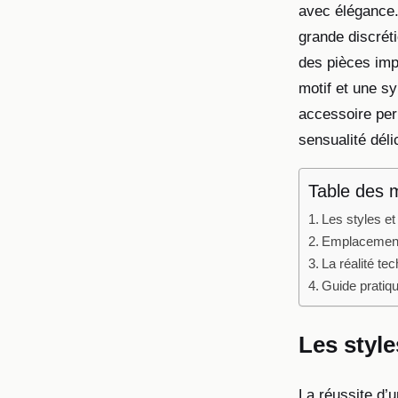
avec élégance.
grande discréti
des pièces impo
motif et une sy
accessoire per
sensualité déli
Table des 
Les styles et
Emplacement e
La réalité tec
Guide pratiqu
Les style
La réussite d’u