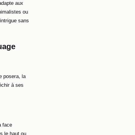
’adapte aux
nimalistes ou
intrigue sans
ouage
e posera, la
échir à ses
a face
s le haut ou