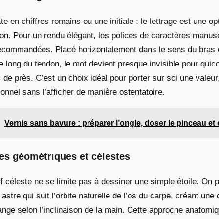
e en chiffres romains ou une initiale : le lettrage est une op
ion. Pour un rendu élégant, les polices de caractères manusc
recommandées. Placé horizontalement dans le sens du bras 
le long du tendon, le mot devient presque invisible pour qui
 de près. C’est un choix idéal pour porter sur soi une valeu
onnel sans l’afficher de manière ostentatoire.
Vernis sans bavure : préparer l’ongle, doser le pinceau et c
es géométriques et célestes
f céleste ne se limite pas à dessiner une simple étoile. On p
n astre qui suit l’orbite naturelle de l’os du carpe, créant un
hange selon l’inclinaison de la main. Cette approche anatomi