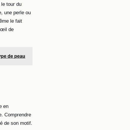
 le tour du
, une perle ou
ême le fait
’œil de
type de peau
e en
ère. Comprendre
é de son motif.