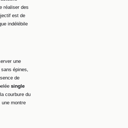
e réaliser des
ectif est de
ue indélébile
server une
e sans épines,
absence de
pelée
single
 la courbure du
s une montre