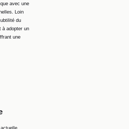
tique avec une
elles. Loin
ubtilité du
t à adopter un
ffrant une
e
 actuelle