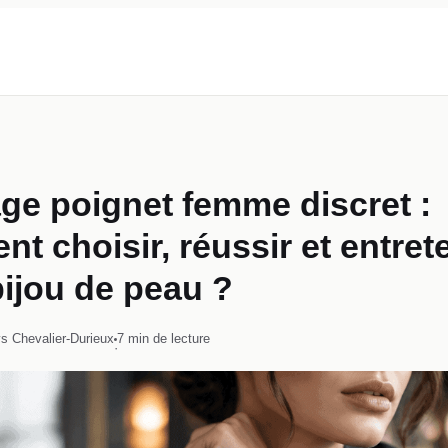
ge poignet femme discret :
t choisir, réussir et entret
bijou de peau ?
s Chevalier-Durieux
7 min de lecture
·