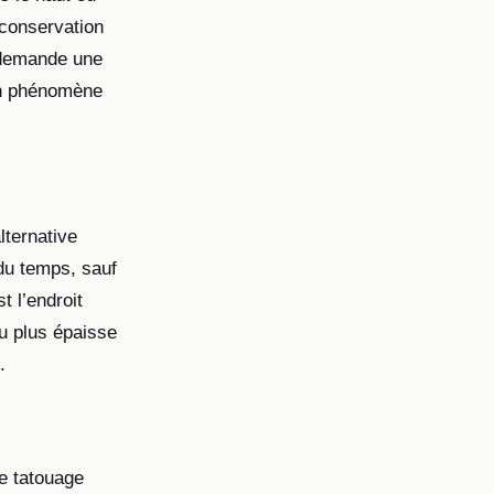
 conservation
i demande une
 un phénomène
lternative
 du temps, sauf
t l’endroit
eu plus épaisse
.
le tatouage