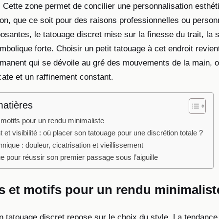
 Cette zone permet de concilier une personnalisation esthé
on, que ce soit pour des raisons professionnelles ou personn
santes, le tatouage discret mise sur la finesse du trait, la s
mbolique forte. Choisir un petit tatouage à cet endroit revien
manent qui se dévoile au gré des mouvements de la main, o
cate et un raffinement constant.
matières
 motifs pour un rendu minimaliste
t visibilité : où placer son tatouage pour une discrétion totale ?
hnique : douleur, cicatrisation et vieillissement
e pour réussir son premier passage sous l’aiguille
s et motifs pour un rendu minimalist
n tatouage discret repose sur le choix du style. La tendance