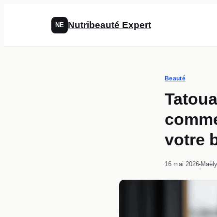
Nutribeauté Expert
NE
Beauté
Tatoua
commen
votre 
16 mai 2026
Maëly
·