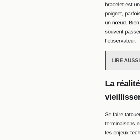
bracelet est un
poignet, parfo
un nœud. Bien q
souvent passer 
l’observateur.
LIRE AUSSI
La réalit
vieilliss
Se faire tatoue
terminaisons n
les enjeux tec