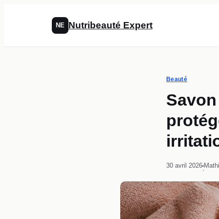
Nutribeauté Expert
NE
Beauté
Savon 
protége
irritat
30 avril 2026
Math
·