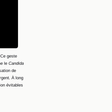
. Ce geste
me le
Candida
sation de
rgent. À long
ion évitables