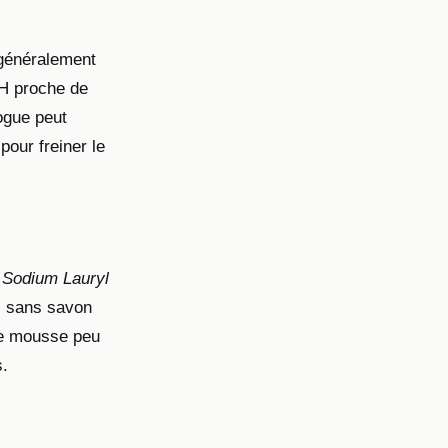
e généralement
pH proche de
ogue peut
pour freiner le
e
Sodium Lauryl
es sans savon
Une mousse peu
s.