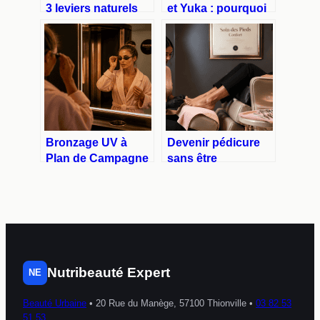
3 leviers naturels
et Yuka : pourquoi
pour affiner le mont
certains produits
de Vénus sans
naturels sont-ils
chirurgie
moins bien notés ?
Bronzage UV à
Devenir pédicure
Plan de Campagne
sans être
: 5 critères pour
podologue : 3
choisir votre
étapes pour
institut en toute
exercer légalement
sécurité
en soins de confort
Nutribeauté Expert
NE
Beauté Urbaine
•
20 Rue du Manège, 57100 Thionville
•
03 82 53
51 53