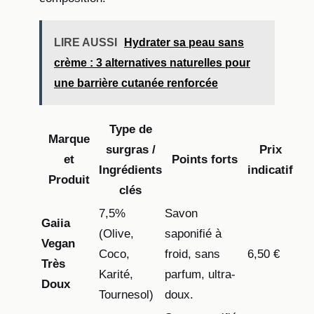
LIRE AUSSI
Hydrater sa peau sans
crème : 3 alternatives naturelles pour
une barrière cutanée renforcée
Type de
Marque
surgras /
Prix
et
Points forts
Ingrédients
indicatif
Produit
clés
7,5%
Savon
Gaiia
(Olive,
saponifié à
Vegan
Coco,
froid, sans
6,50 €
Très
Karité,
parfum, ultra-
Doux
Tournesol)
doux.