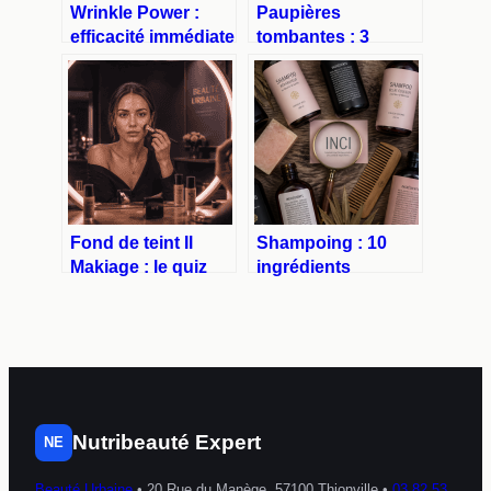
Wrinkle Power :
Paupières
efficacité immédiate
tombantes : 3
ou danger pour la
techniques
santé cutanée ?
chirurgicales pour
retrouver un regard
reposé en 8 jours
Fond de teint Il
Shampoing : 10
Makiage : le quiz
ingrédients
teinte est-il
toxiques à bannir
vraiment fiable
de votre routine
pour votre
capillaire
carnation ?
Nutribeauté Expert
NE
Beauté Urbaine
•
20 Rue du Manège, 57100 Thionville
•
03 82 53