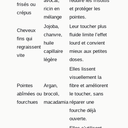
avocat,
réduire les frisottis
frisés ou
ricin en
et protéger les
crépus
mélange
pointes.
Jojoba,
Leur toucher plus
Cheveux
chanvre,
fluide limite l’effet
fins qui
huile
lourd et convient
regraissent
capillaire
mieux aux petites
vite
légère
doses.
Elles lissent
visuellement la
Pointes
Argan,
fibre et améliorent
abîmées ou
brocoli,
le toucher, sans
fourchues
macadamia
réparer une
fourche déjà
ouverte.