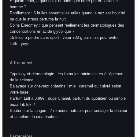
À quelle main, à quel doigt et dans quel ordre porter l’alliance
homme ?
Ronflement : 6 huiles essentielles utiles quand le nez est bouché
ou que le stress perturbe la nuit
Soins Eneomey : que pensent réellement les dermatologues des
concentrations en acide glycolique ?
15 kilos à perdre sans sport : viser 700 g par mois pour éviter
l’effet yoyo
À lire aussi
Typology et dermatologie : les formules minimalistes à l'épreuve
de la science
Balayage sur cheveux châtains : miel, caramel ou cuivré selon
votre base
Parfum Lidl à 3,99€ : dupe Chanel, parfum du quotidien ou simple
buzz TikTok ?
Bouton sur la langue : 7 remèdes naturels pour soulager la douleur
et accélérer la cicatrisation
Partenaires