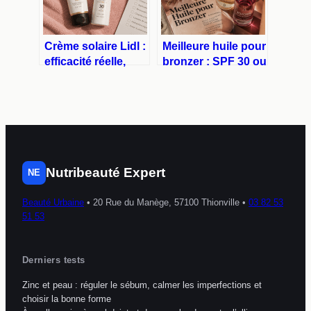
Crème solaire Lidl :
Meilleure huile pour
efficacité réelle,
bronzer : SPF 30 ou
composition et avis
Monoï pur pour un
des
teint doré sans
consommateurs
brûler ?
Nutribeauté Expert
NE
Beauté Urbaine
•
20 Rue du Manège, 57100 Thionville
•
03 82 53
51 53
Derniers tests
Zinc et peau : réguler le sébum, calmer les imperfections et
choisir la bonne forme