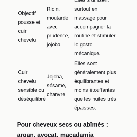
Elles s’utilisent
Ricin,
surtout en
Objectif
moutarde
massage pour
pousse et
avec
accompagner la
cuir
prudence,
routine et stimuler
chevelu
jojoba
le geste
mécanique.
Elles sont
Cuir
généralement plus
Jojoba,
chevelu
équilibrantes et
sésame,
sensible ou
moins étouffantes
chanvre
déséquilibré
que les huiles très
épaisses.
Pour cheveux secs ou abîmés :
argan, avocat, macadamia