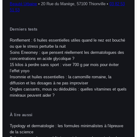
Beauté Urbaine
•
20 Rue du Manège, 57100 Thionville
•
03 82 53
51 53
Derniers tests
Ronflement : 6 huiles essentielles utiles quand le nez est bouché
ou que le stress perturbe la nuit
Soins Eneomey : que pensent réellement les dermatologues des
concentrations en acide glycolique ?
15 kilos à perdre sans sport : viser 700 g par mois pour éviter
l’effet yoyo
Insomnie et huiles essentielles : la camomille romaine, la
diffusion et les dosages à ne pas improviser
Ongles cassants, mous ou dédoublés : quelles vitamines et quels
minéraux peuvent aider ?
À lire aussi
Typology et dermatologie : les formules minimalistes à l'épreuve
de la science