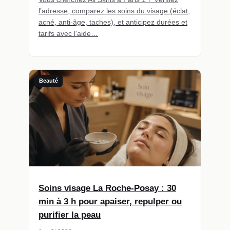
l’adresse, comparez les soins du visage (éclat,
acné, anti-âge, taches), et anticipez durées et
tarifs avec l’aide…
Beauté
Soins visage La Roche-Posay : 30
min à 3 h pour apaiser, repulper ou
purifier la peau