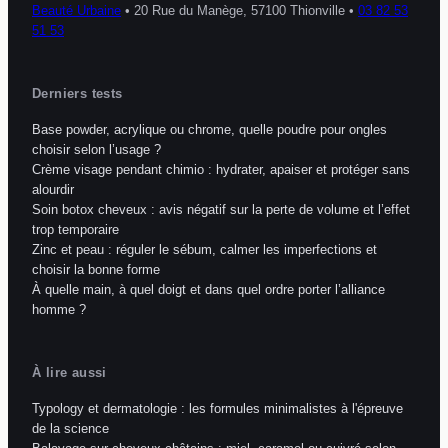
Beauté Urbaine
•
20 Rue du Manège, 57100 Thionville
•
03 82 53
51 53
Derniers tests
Base powder, acrylique ou chrome, quelle poudre pour ongles
choisir selon l’usage ?
Crème visage pendant chimio : hydrater, apaiser et protéger sans
alourdir
Soin botox cheveux : avis négatif sur la perte de volume et l’effet
trop temporaire
Zinc et peau : réguler le sébum, calmer les imperfections et
choisir la bonne forme
À quelle main, à quel doigt et dans quel ordre porter l’alliance
homme ?
À lire aussi
Typology et dermatologie : les formules minimalistes à l'épreuve
de la science