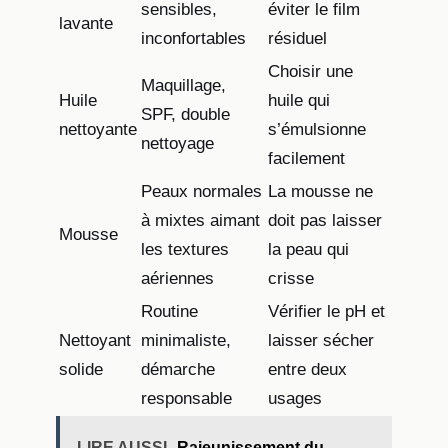
sensibles,
éviter le film
lavante
inconfortables
résiduel
Choisir une
Maquillage,
Huile
huile qui
SPF, double
nettoyante
s’émulsionne
nettoyage
facilement
Peaux normales
La mousse ne
à mixtes aimant
doit pas laisser
Mousse
les textures
la peau qui
aériennes
crisse
Routine
Vérifier le pH et
Nettoyant
minimaliste,
laisser sécher
solide
démarche
entre deux
responsable
usages
LIRE AUSSI
Rajeunissement du