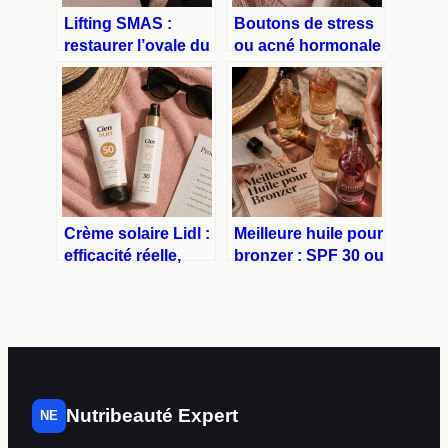
Lifting SMAS :
Boutons de stress
restaurer l’ovale du
ou acné hormonale
visage pour un
: 3 signes pour
résultat naturel et
identifier l’origine
durable
de vos éruptions
Crème solaire Lidl :
Meilleure huile pour
efficacité réelle,
bronzer : SPF 30 ou
composition et avis
Monoï pur pour un
des
teint doré sans
consommateurs
brûler ?
Nutribeauté Expert
NE