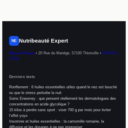
ou danger pour la
santé cutanée ?
Nutribeauté Expert
NE
Beauté Urbaine
•
20 Rue du Manège, 57100 Thionville
•
03 82 53
51 53
Derniers tests
Ronflement : 6 huiles essentielles utiles quand le nez est bouché
ou que le stress perturbe la nuit
Soins Eneomey : que pensent réellement les dermatologues des
concentrations en acide glycolique ?
15 kilos à perdre sans sport : viser 700 g par mois pour éviter
l’effet yoyo
Insomnie et huiles essentielles : la camomille romaine, la
diffusion et les dosages à ne pas improviser