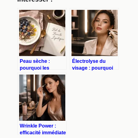
Peau sèche :
Électrolyse du
pourquoi les
visage : pourquoi
compléments
cette méthode
alimentaires
surpasse le laser
surpassent les
pour une épilation
crèmes
définitive
hydratantes
Wrinkle Power :
efficacité immédiate