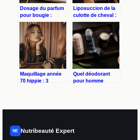
Dosage du parfum
Liposuccion de la
pour bougie :
culotte de cheval :
pourquoi limiter
pourquoi le sport
votre mélange à 10
échoue et comment
% pour réussir vos
obtenir un résultat
créations
définitif
Maquillage année
Quel déodorant
70 hippie : 3
pour homme
techniques pour
choisir : efficacité,
maîtriser le regard
santé et type de
teal et le teint glowy
peau
Nutribeauté Expert
NE