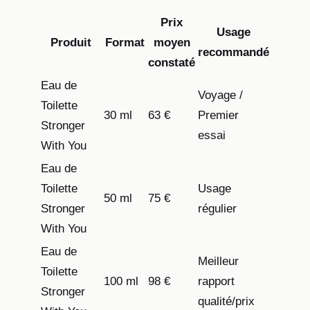
Prix
Usage
Produit
Format
moyen
recommandé
constaté
Eau de
Voyage /
Toilette
30 ml
63 €
Premier
Stronger
essai
With You
Eau de
Toilette
Usage
50 ml
75 €
Stronger
régulier
With You
Eau de
Meilleur
Toilette
100 ml
98 €
rapport
Stronger
qualité/prix