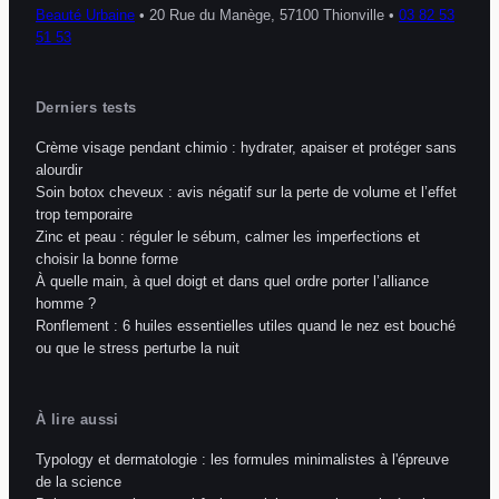
Beauté Urbaine
•
20 Rue du Manège, 57100 Thionville
•
03 82 53
51 53
Derniers tests
Crème visage pendant chimio : hydrater, apaiser et protéger sans
alourdir
Soin botox cheveux : avis négatif sur la perte de volume et l’effet
trop temporaire
Zinc et peau : réguler le sébum, calmer les imperfections et
choisir la bonne forme
À quelle main, à quel doigt et dans quel ordre porter l’alliance
homme ?
Ronflement : 6 huiles essentielles utiles quand le nez est bouché
ou que le stress perturbe la nuit
À lire aussi
Typology et dermatologie : les formules minimalistes à l'épreuve
de la science