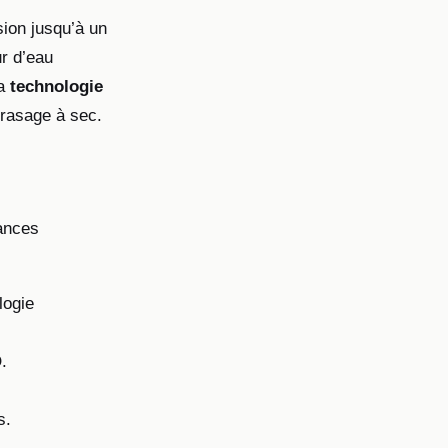
sion jusqu’à un
ur d’eau
la
technologie
 rasage à sec.
ances
logie
.
s.