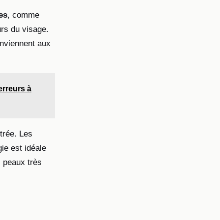
es
, comme
urs du visage.
onviennent aux
 erreurs à
trée. Les
gie est idéale
s peaux très