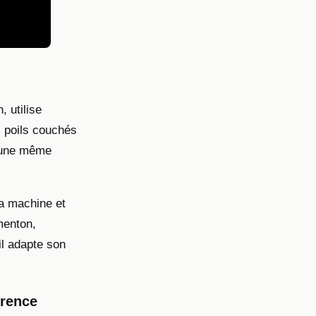
 utilise
s poils couchés
r une même
la machine et
menton,
il adapte son
érence