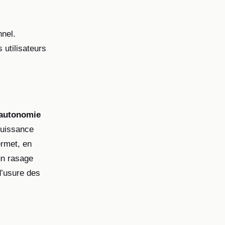
nnel.
 utilisateurs
’autonomie
puissance
rmet, en
un rasage
d’usure des