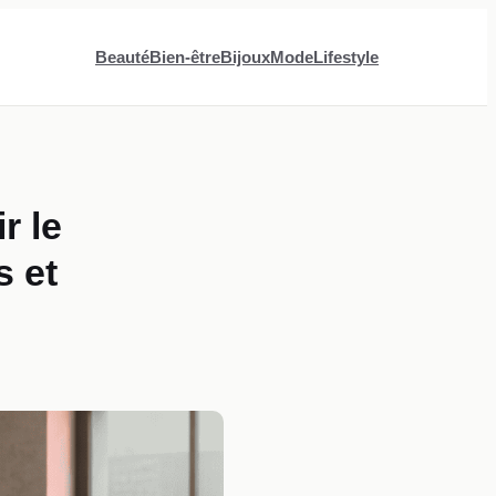
Beauté
Bien-être
Bijoux
Mode
Lifestyle
r le
s et