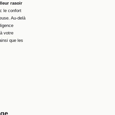
lleur rasoir
c le confort
euse. Au-delà
lligence
 à votre
insi que les
age