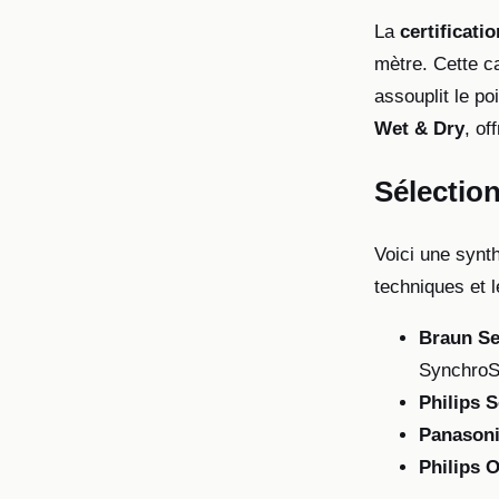
La
certificati
mètre. Cette c
assouplit le po
Wet & Dry
, of
Sélection
Voici une synt
techniques et le
Braun Se
SynchroS
Philips S
Panasoni
Philips 