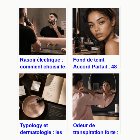
Rasoir électrique :
Fond de teint
comment choisir le
Accord Parfait : 48
modèle idéal pour
teintes, 80 % de
un rasage précis et
soin et la promesse
sans irritation
d’une fusion
invisible
Typology et
Odeur de
dermatologie : les
transpiration forte :
formules
4 actifs efficaces et