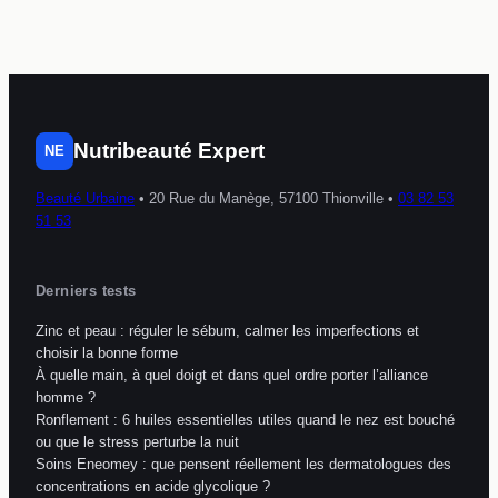
minimalistes à
conseils pour
l’épreuve de la
retrouver votre
science
sérénité
Nutribeauté Expert
NE
Beauté Urbaine
•
20 Rue du Manège, 57100 Thionville
•
03 82 53
51 53
Derniers tests
Zinc et peau : réguler le sébum, calmer les imperfections et
choisir la bonne forme
À quelle main, à quel doigt et dans quel ordre porter l’alliance
homme ?
Ronflement : 6 huiles essentielles utiles quand le nez est bouché
ou que le stress perturbe la nuit
Soins Eneomey : que pensent réellement les dermatologues des
concentrations en acide glycolique ?