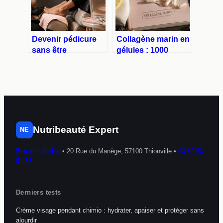
Devenir pédicure
Collagène marin en
sans être
gélules : 1000
podologue : 3
Daltons pour une
étapes pour
peau ferme et des
exercer légalement
articulations
en soins de confort
souples
Nutribeauté Expert
NE
Beauté Urbaine
•
20 Rue du Manège, 57100 Thionville
•
03 82 53
51 53
Derniers tests
Crème visage pendant chimio : hydrater, apaiser et protéger sans
alourdir