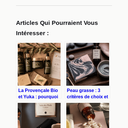
Articles Qui Pourraient Vous
Intéresser :
La Provençale Bio
Peau grasse : 3
et Yuka : pourquoi
critères de choix et
certains produits
5 actifs naturels
naturels sont-ils
pour stopper la
moins bien notés ?
brillance