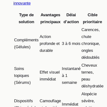
innovante
Type de
Avantages
Délai
Cible
solution
principaux
d’action
prioritaire
Carences,
Action
chute
Compléments
profonde et
3 à 6 mois
chronique,
(Gélules)
durable
ongles
dédoublés
Cheveux
Soins
Instantané
Effet visuel
ternes,
topiques
à 1
immédiat
peau
(Sérums)
semaine
déshydratée
Alopécie
Dispositifs
Camouflage
sévère,
Immédiat