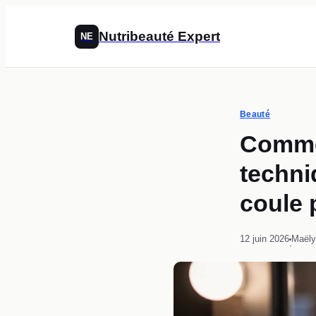
Nutribeauté Expert
NE
Beauté
Commen
techni
coule 
12 juin 2026
Maëly
·