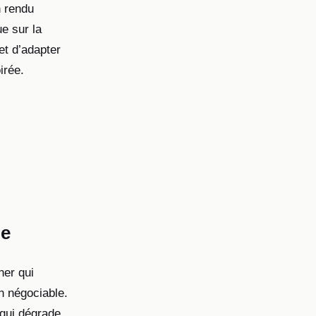
n rendu
ue sur la
et d’adapter
irée.
le
ner qui
n négociable.
 qui dégrade