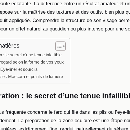
auté éclatante. La différence entre un résultat amateur et u
epose sur la maîtrise des textures et des outils, bien plus q
oduit appliquée. Comprendre la structure de son visage perm
ur un effet naturel au quotidien ou plus intense pour une so
matières
 : le secret d’une tenue infaillible
 regard selon la forme de vos yeux
: Eye-liner et sourcils
ale : Mascara et points de lumière
ation : le secret d’une tenue infaillib
us fréquente concerne le fard qui file dans les plis ou l’eye-li
dement. La préparation de la zone oculaire est une étape no
upières, extrêmement fine, produit naturellement du sébum