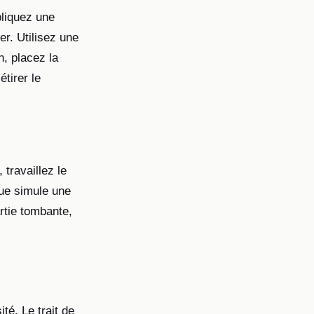
pliquez une
er. Utilisez une
n, placez la
étirer le
 travaillez le
que simule une
artie tombante,
té. Le trait de