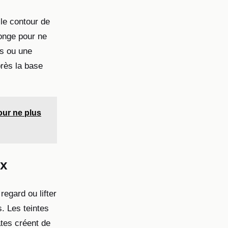
 le contour de
ponge pour ne
es ou une
rès la base
our ne plus
ux
egard ou lifter
. Les teintes
ates créent de