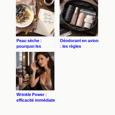
Peau sèche :
Déodorant en avion
pourquoi les
: les règles
compléments
précises pour vos
alimentaires
aérosols et sticks
surpassent les
crèmes
hydratantes
Wrinkle Power :
efficacité immédiate
ou danger pour la
santé cutanée ?