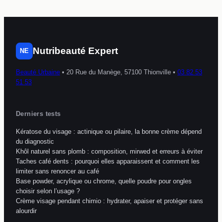
Nutribeauté Expert
NE
Beauté Urbaine
•
20 Rue du Manège, 57100 Thionville
•
03 82 53
51 53
Derniers tests
Kératose du visage : actinique ou pilaire, la bonne crème dépend
du diagnostic
Khôl naturel sans plomb : composition, mirwed et erreurs à éviter
Taches café dents : pourquoi elles apparaissent et comment les
limiter sans renoncer au café
Base powder, acrylique ou chrome, quelle poudre pour ongles
choisir selon l’usage ?
Crème visage pendant chimio : hydrater, apaiser et protéger sans
alourdir