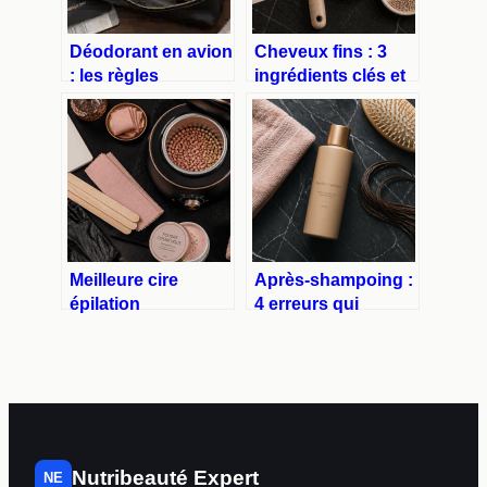
Déodorant en avion
Cheveux fins : 3
: les règles
ingrédients clés et
précises pour vos
le pH idéal pour un
aérosols et sticks
volume durable
Meilleure cire
Après-shampoing :
épilation
4 erreurs qui
professionnelle :
alourdissent vos
comment choisir
cheveux et la
vos formules basse
méthode pour une
température
chevelure légère
Nutribeauté Expert
NE