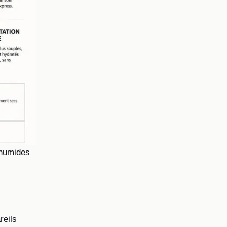
 humides
reils