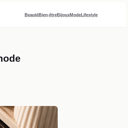
Beauté
Bien-être
Bijoux
Mode
Lifestyle
thode