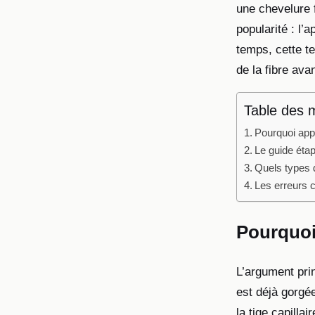
une chevelure 
popularité : l’
temps, cette t
de la fibre ava
Table des 
Pourquoi app
Le guide étap
Quels types 
Les erreurs c
Pourquoi
L’argument prin
est déjà gorgée
la tige capilla