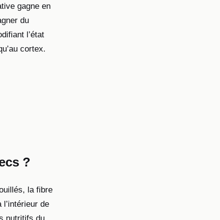
ative gagne en
agner du
ifiant l’état
qu’au cortex.
ecs ?
illés, la fibre
l’intérieur de
 nutritifs du