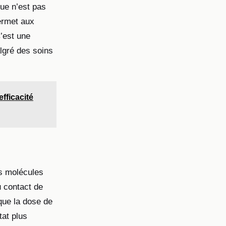
ue n’est pas
permet aux
C’est une
lgré des soins
efficacité
es molécules
u contact de
que la dose de
tat plus