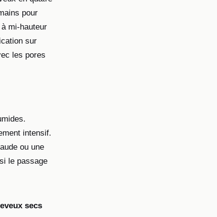
 mains pour
 à mi-hauteur
lication sur
vec les pores
umides.
ment intensif.
haude ou une
nsi le passage
heveux secs