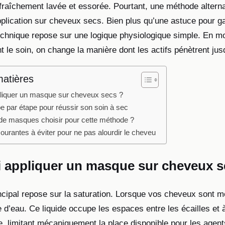
fraîchement lavée et essorée. Pourtant, une méthode altern
application sur cheveux secs. Bien plus qu’une astuce pour g
echnique repose sur une logique physiologique simple. En mod
nt le soin, on change la manière dont les actifs pénètrent jus
matières
liquer un masque sur cheveux secs ?
e par étape pour réussir son soin à sec
de masques choisir pour cette méthode ?
ourantes à éviter pour ne pas alourdir le cheveu
 appliquer un masque sur cheveux s
cipal repose sur la saturation. Lorsque vos cheveux sont mou
 d’eau. Ce liquide occupe les espaces entre les écailles et à 
ire, limitant mécaniquement la place disponible pour les agents