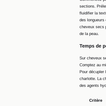
sections. Prél
fluidifier la 
des longueurs e
cheveux secs pe
de la peau.
Temps de po
Sur cheveux se
Comptez au min
Pour décupler 
charlotte. La c
des agents hydra
Critère