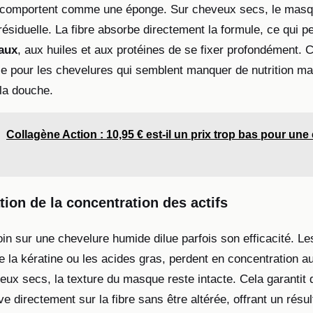
e comportent comme une éponge. Sur cheveux secs, le masq
 résiduelle. La fibre absorbe directement la formule, ce qui 
aux
, aux huiles et aux protéines de se fixer profondément. 
ace pour les chevelures qui semblent manquer de nutrition ma
 la douche.
Collagène Action : 10,95 € est-il un prix trop bas pour une 
tion de la concentration des actifs
oin sur une chevelure humide dilue parfois son efficacité. L
 la kératine ou les acides gras, perdent en concentration a
eux secs, la texture du masque reste intacte. Cela garantit 
ve directement sur la fibre sans être altérée, offrant un résul