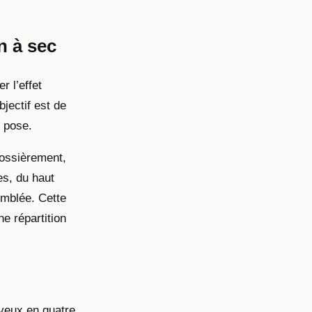
n à sec
 l’effet
jectif est de
e pose.
grossièrement,
es, du haut
omblée. Cette
e répartition
veux en quatre