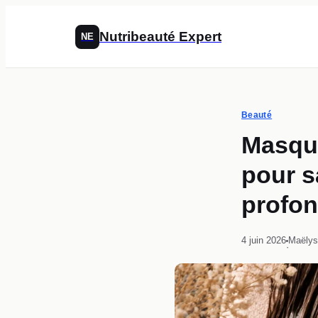
Nutribeauté Expert
NE
Beauté
Masque
pour sa
profo
4 juin 2026
Maëlys
·