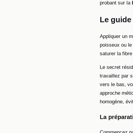
probant sur la
Le guide 
Appliquer un m
poisseux ou le 
saturer la fibr
Le secret résid
travaillez par 
vers le bas, v
approche méticu
homogène, évit
La préparati
Commencez par